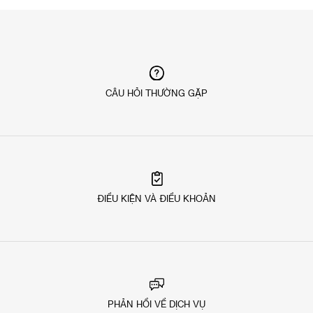
CÂU HỎI THƯỜNG GẶP
ĐIỀU KIỆN VÀ ĐIỀU KHOẢN
PHẢN HỒI VỀ DỊCH VỤ